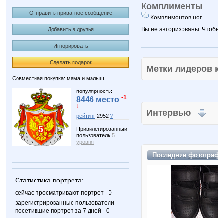
Комплименты
Отправить приватное сообщение
Комплиментов нет.
Вы не авторизованы! Чтоб
Добавить в друзья
Игнорировать
Сделать подарок
Метки лидеров
Совместная покупка: мама и малыш
популярность:
-1
8446 место
↓
Интервью
рейтинг
2952
?
Привилегированный
пользователь
5
уровня
Последние
фотогра
Статистика портрета:
сейчас просматривают портрет - 0
зарегистрированные пользователи
посетившие портрет за 7 дней - 0