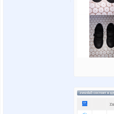
zvezda5 состоит в
кл
Уч